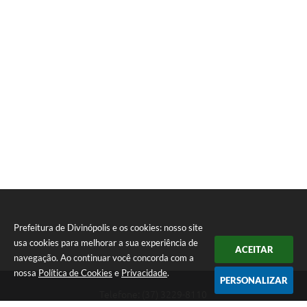
Prefeitura de Divinópolis e os cookies: nosso site
usa cookies para melhorar a sua experiência de
ACEITAR
navegação. Ao continuar você concorda com a
nossa
Política de Cookies
e
Privacidade
.
PERSONALIZAR
Telefone: (37) 3229-8110
Endereço: Avenida Paraná, 2.601 - São José | CEP: 35501-170