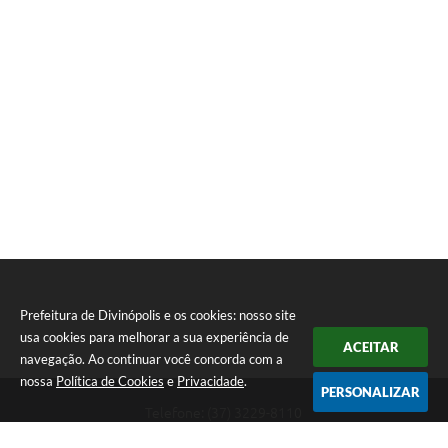
Prefeitura de Divinópolis e os cookies: nosso site
usa cookies para melhorar a sua experiência de
ACEITAR
navegação. Ao continuar você concorda com a
nossa
Política de Cookies
e
Privacidade
.
PERSONALIZAR
Telefone: (37) 3229-8110
Endereço: Avenida Paraná, 2.601 - São José | CEP: 35501-170
Atendimento Geral da Prefeitura - segunda a sexta, das 08:00 às 18:00