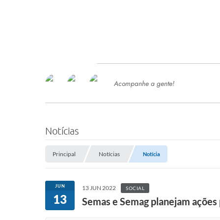
Acompanhe a gente!
Ace
SERVIÇOS
Com
Ter
PROCESSOS SELETIVO
Notícias
SEMED
Principal
Notícias
Notícia
Processo de Contratação -
SEMED 2026
PP
JUN
13 JUN 2022
SOCIAL
Concursos e Processos Seletivos
13
Esp
Semas e Semag planejam ações 