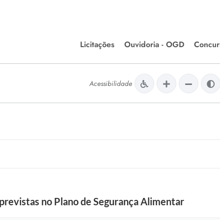
Licitações
Ouvidoria - OGD
Concur
Editais de Licitações
Concurso
lera Divinópolis
Acessibilidade
Meio Ambiente
Chamamentos Públicos
Processos
issão de Farmácia e
Agronegócios
Simplific
apêutica - Semusa
LM Incentivo a Cultura
Processos
LEGISLAÇÃO
Simplifi
Matérias Legislativas
A/LOA/LDO
Normas Jurídicas
orte
previstas no Plano de Segurança Alimentar
Diário Oficial