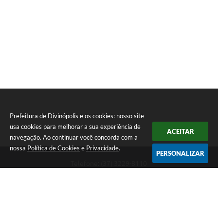
Prefeitura de Divinópolis e os cookies: nosso site
usa cookies para melhorar a sua experiência de
ACEITAR
navegação. Ao continuar você concorda com a
nossa
Política de Cookies
e
Privacidade
.
PERSONALIZAR
Telefone: (37) 3229-8110
Endereço: Avenida Paraná, 2.601 - São José | CEP: 35501-170
Atendimento Geral da Prefeitura - segunda a sexta, das 08:00 às 18:00
horas. Informações Gerais: (37) 3229-6500 (37)3229-6800 (37) 3229-
6528
Prefeitura de Divinópolis