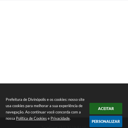
Prefeitura de Divinópolis e os cookies: nosso site
usa cookies para melhorar a sua experiência de
ACEITAR
navegação. Ao continuar você concorda com a
nossa
Política de Cookies
e
Privacidade
.
PERSONALIZAR
Telefone: (37) 3229-8110