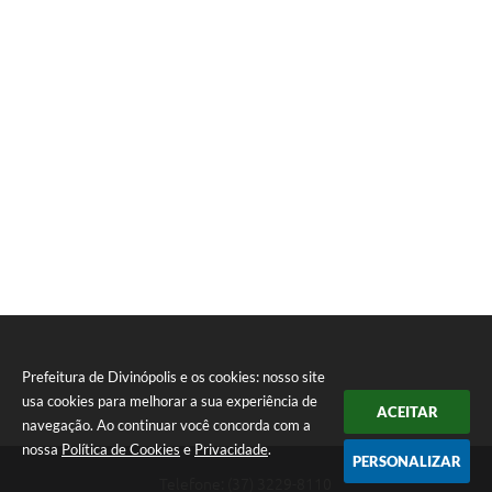
Prefeitura de Divinópolis e os cookies: nosso site
usa cookies para melhorar a sua experiência de
ACEITAR
navegação. Ao continuar você concorda com a
nossa
Política de Cookies
e
Privacidade
.
PERSONALIZAR
Telefone: (37) 3229-8110