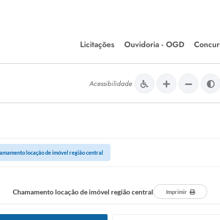
Licitações
Ouvidoria - OGD
Concur
Editais de Licitações
Concurso
lera Divinópolis
Acessibilidade
Meio Ambiente
Chamamentos Públicos
Processos
issão de Farmácia e
Agronegócios
Simplific
apêutica - Semusa
LM Incentivo a Cultura
Processos
LEGISLAÇÃO
Simplifi
amamento locação de imóvel região central
Matérias Legislativas
A/LOA/LDO
Normas Jurídicas
Chamamento locação de imóvel região central
Imprimir
orte
Diário Oficial