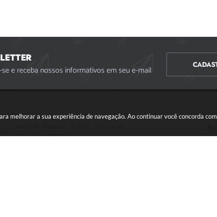
LETTER
CADAS
-se e receba nossos informativos em seu e-mail
s para melhorar a sua experiência de navegação. Ao continuar você concorda co
Avenida Paraná, 2.601 - São José
Ac
CEP: 35501-170
Atendimento Geral da Prefeitura - segunda a sexta,
das 08:00 às 18:00 horas. Informações Gerais: (37)
3229-6500 (37)3229-6800 (37) 3229-6528
(37) 3229-8110
ouvidoria@divinopolis.mg.gov.br