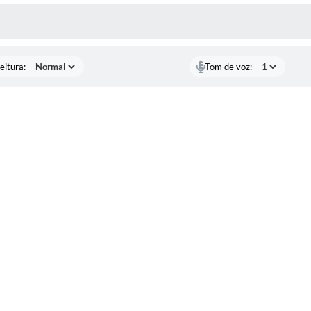
 MÍDIAS
eitura:
Tom de voz: