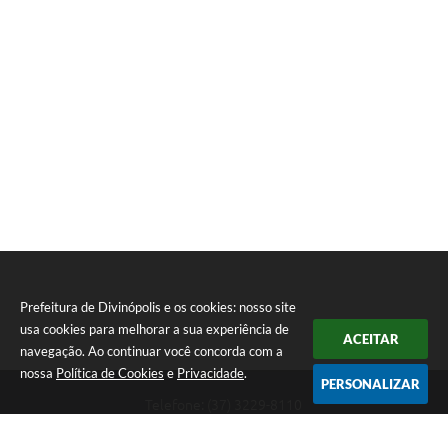
Prefeitura de Divinópolis e os cookies: nosso site
usa cookies para melhorar a sua experiência de
ACEITAR
navegação. Ao continuar você concorda com a
nossa
Política de Cookies
e
Privacidade
.
PERSONALIZAR
Telefone: (37) 3229-8110
Endereço: Avenida Paraná, 2.601 - São José | CEP: 35501-170
Atendimento Geral da Prefeitura - segunda a sexta, das 08:00 às 18:00