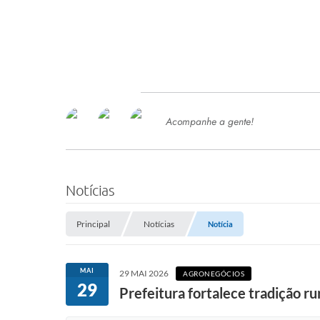
Acompanhe a gente!
Ace
SERVIÇOS
Com
Ter
PROCESSOS SELETIVO
Notícias
SEMED
Principal
Notícias
Notícia
Processo de Contratação -
SEMED 2026
PP
MAI
29 MAI 2026
AGRONEGÓCIOS
Concursos e Processos Seletivos
29
Esp
Prefeitura fortalece tradição r