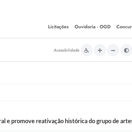
Licitações
Ouvidoria - OGD
Concur
Editais de Licitações
Concurso
lera Divinópolis
Acessibilidade
Meio Ambiente
Chamamentos Públicos
Processos
issão de Farmácia e
Agronegócios
Simplific
apêutica - Semusa
LM Incentivo a Cultura
Processos
LEGISLAÇÃO
Simplifi
Matérias Legislativas
A/LOA/LDO
Normas Jurídicas
orte
ural e promove reativação histórica do grupo de art
Diário Oficial