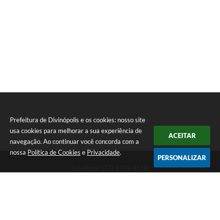
Prefeitura de Divinópolis e os cookies: nosso site
usa cookies para melhorar a sua experiência de
ACEITAR
navegação. Ao continuar você concorda com a
nossa
Política de Cookies
e
Privacidade
.
PERSONALIZAR
Telefone: (37) 3229-8110
Endereço: Avenida Paraná, 2.601 - São José | CEP: 35501-170
Atendimento Geral da Prefeitura - segunda a sexta, das 08:00 às 18:00
horas. Informações Gerais: (37) 3229-6500 (37)3229-6800 (37) 3229-
6528
Prefeitura de Divinópolis