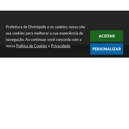
Prefeitura de Divinópolis e os cookies: nosso site
usa cookies para melhorar a sua experiência de
ACEITAR
navegação. Ao continuar você concorda com a
nossa
Política de Cookies
e
Privacidade
.
PERSONALIZAR
Telefone: (37) 3229-8110
Endereço: Avenida Paraná, 2.601 - São José | CEP: 35501-170
Atendimento Geral da Prefeitura - segunda a sexta, das 08:00 às 18:00
horas. Informações Gerais: (37) 3229-6500 (37)3229-6800 (37) 3229-
6528
Prefeitura de Divinópolis
Versão do Sistema:
3.5.3 - 19/06/2026
Portal atualizado em:
07/08/2026 16:56
Dados Abertos