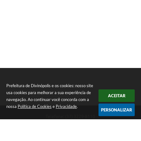
Prefeitura de Divinópolis e os cookies: nosso site
usa cookies para melhorar a sua experiência de
ACEITAR
navegação. Ao continuar você concorda com a
nossa
Política de Cookies
e
Privacidade
.
PERSONALIZAR
Telefone: (37) 3229-8110
Endereço: Avenida Paraná, 2.601 - São José | CEP: 35501-170
Atendimento Geral da Prefeitura - segunda a sexta, das 08:00 às 18:00
horas. Informações Gerais: (37) 3229-6500 (37)3229-6800 (37) 3229-
6528