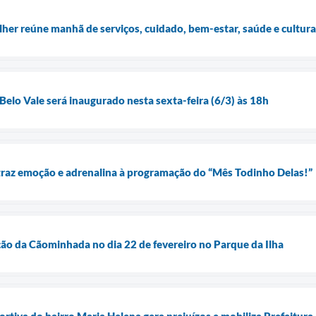
lher reúne manhã de serviços, cuidado, bem-estar, saúde e cultu
elo Vale será inaugurado nesta sexta-feira (6/3) às 18h
traz emoção e adrenalina à programação do “Mês Todinho Delas!”
ição da Cãominhada no dia 22 de fevereiro no Parque da Ilha
rtiva do bairro Maria Helena gera prejuízos e mobiliza Prefeitura