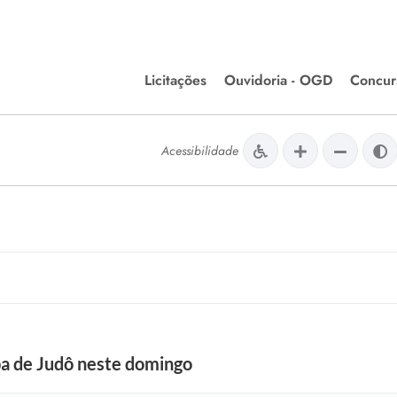
Licitações
Ouvidoria - OGD
Concur
Editais de Licitações
Concurso
lera Divinópolis
Acessibilidade
Meio Ambiente
Chamamentos Públicos
Processos
issão de Farmácia e
Agronegócios
Simplific
apêutica - Semusa
LM Incentivo a Cultura
Processos
LEGISLAÇÃO
Simplifi
Matérias Legislativas
A/LOA/LDO
Normas Jurídicas
orte
pa de Judô neste domingo
Diário Oficial