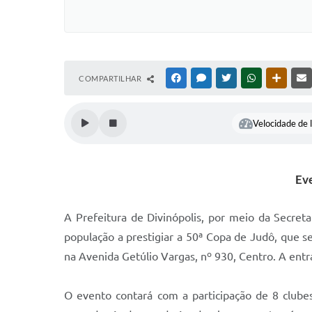
COMPARTILHAR
FACEBOOK
MESSENGER
TWITTER
WHATSAPP
OUTRAS
Velocidade de l
Eve
A Prefeitura de Divinópolis, por meio da Secre
população a prestigiar a 50ª Copa de Judô, que ser
na Avenida Getúlio Vargas, nº 930, Centro. A entra
O evento contará com a participação de 8 club