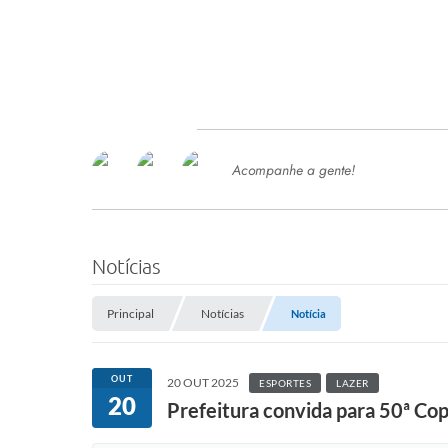
Acompanhe a gente!
Ace
SERVIÇOS
Com
Ter
PROCESSOS SELETIVO
Notícias
SEMED
Principal
Notícias
Notícia
Processo de Contratação -
SEMED 2026
PP
OUT
20 OUT 2025
ESPORTES
LAZER
Concursos e Processos Seletivos
20
Esp
Prefeitura convida para 50ª Co