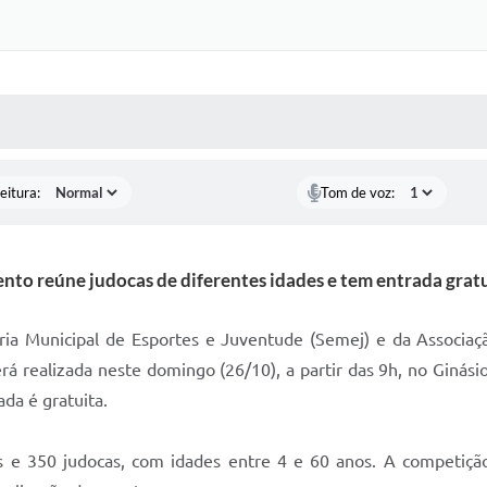
 MÍDIAS
RECEBA NOTÍCIAS
eitura:
Tom de voz:
nto reúne judocas de diferentes idades e tem entrada grat
taria Municipal de Esportes e Juventude (Semej) e da Associa
á realizada neste domingo (26/10), a partir das 9h, no Ginásio
da é gratuita.
es e 350 judocas, com idades entre 4 e 60 anos. A compet