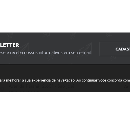
LETTER
CADAS
-se e receba nossos informativos em seu e-mail
s para melhorar a sua experiência de navegação. Ao continuar você concorda co
Avenida Paraná, 2.601 - São José
Ac
CEP: 35501-170
Atendimento Geral da Prefeitura - segunda a sexta,
das 08:00 às 18:00 horas. Informações Gerais: (37)
3229-6500 (37)3229-6800 (37) 3229-6528