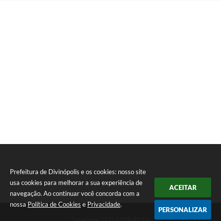
Prefeitura de Divinópolis e os cookies: nosso site
usa cookies para melhorar a sua experiência de
ACEITAR
navegação. Ao continuar você concorda com a
nossa
Política de Cookies
e
Privacidade
.
PERSONALIZAR
Telefone: (37) 3229-8110