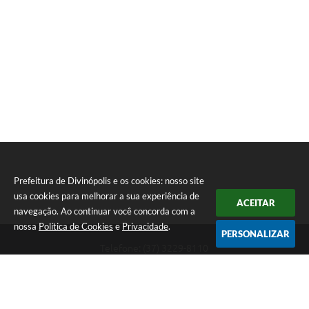
Prefeitura de Divinópolis e os cookies: nosso site
usa cookies para melhorar a sua experiência de
ACEITAR
navegação. Ao continuar você concorda com a
nossa
Política de Cookies
e
Privacidade
.
PERSONALIZAR
Telefone: (37) 3229-8110
Endereço: Avenida Paraná, 2.601 - São José | CEP: 35501-170
Atendimento Geral da Prefeitura - segunda a sexta, das 08:00 às 18:00
horas. Informações Gerais: (37) 3229-6500 (37)3229-6800 (37) 3229-
6528
Prefeitura de Divinópolis