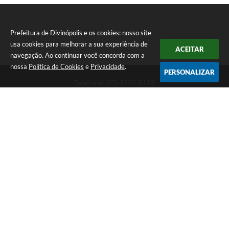
Prefeitura de Divinópolis e os cookies: nosso site
usa cookies para melhorar a sua experiência de
ACEITAR
navegação. Ao continuar você concorda com a
nossa
Política de Cookies
e
Privacidade
.
PERSONALIZAR
Telefone: (37) 3229-8110
Endereço: Avenida Paraná, 2.601 - São José | CEP: 35501-170
Atendimento Geral da Prefeitura - segunda a sexta, das 08:00 às 18:00
horas. Informações Gerais: (37) 3229-6500 (37)3229-6800 (37) 3229-
6528
Prefeitura de Divinópolis
Versão do Sistema:
3.5.3 - 19/06/2026
Portal atualizado em:
06/08/2026 12:39
Dados Abertos