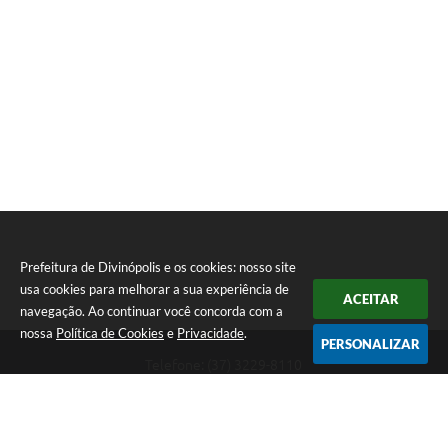
Prefeitura de Divinópolis e os cookies: nosso site
usa cookies para melhorar a sua experiência de
ACEITAR
navegação. Ao continuar você concorda com a
nossa
Política de Cookies
e
Privacidade
.
PERSONALIZAR
Telefone: (37) 3229-8110
Endereço: Avenida Paraná, 2.601 - São José | CEP: 35501-170
Atendimento Geral da Prefeitura - segunda a sexta, das 08:00 às 18:00
horas. Informações Gerais: (37) 3229-6500 (37)3229-6800 (37) 3229-
6528
Prefeitura de Divinópolis