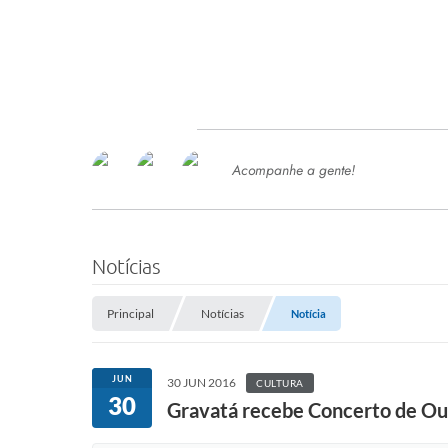
Acompanhe a gente!
Ace
SERVIÇOS
Com
Ter
PROCESSOS SELETIVO
Notícias
SEMED
Principal
Notícias
Notícia
Processo de Contratação -
SEMED 2026
PP
JUN
30 JUN 2016
CULTURA
Concursos e Processos Seletivos
30
Esp
Gravatá recebe Concerto de O