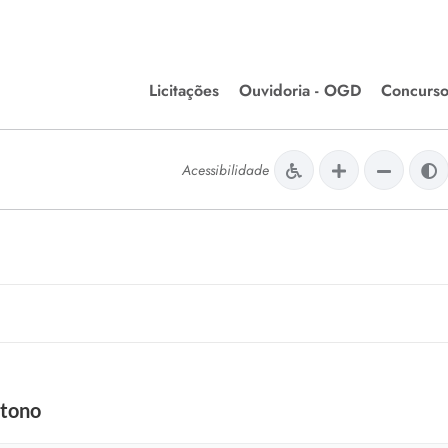
Licitações
Ouvidoria - OGD
Concurso
Editais de Licitações
lera Divinópolis
Acessibilidade
Meio Ambiente
Chamamentos Públicos
issão de Farmácia e
Agronegócios
apêutica - Semusa
LM Incentivo a Cultura
LEGISLAÇÃO
Matérias Legislativas
A/LOA/LDO
Normas Jurídicas
orte
utono
Diário Oficial