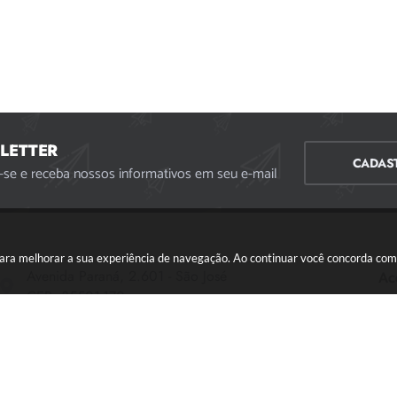
LETTER
CADAS
-se e receba nossos informativos em seu e-mail
s para melhorar a sua experiência de navegação. Ao continuar você concorda co
Avenida Paraná, 2.601 - São José
Ac
CEP: 35501-170
Atendimento Geral da Prefeitura - segunda a sexta,
das 08:00 às 18:00 horas. Informações Gerais: (37)
3229-6500 (37)3229-6800 (37) 3229-6528