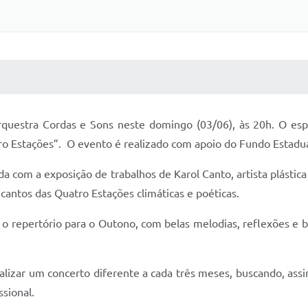
 MÍDIAS
RECEBA NOTÍCIAS
rquestra Cordas e Sons neste domingo (03/06), às 20h. O es
tro Estações”. O evento é realizado com apoio do Fundo Estadua
a com a exposição de trabalhos de Karol Canto, artista plástica
ncantos das Quatro Estações climáticas e poéticas.
s o repertório para o Outono, com belas melodias, reflexões e 
lizar um concerto diferente a cada três meses, buscando, assim
ssional.