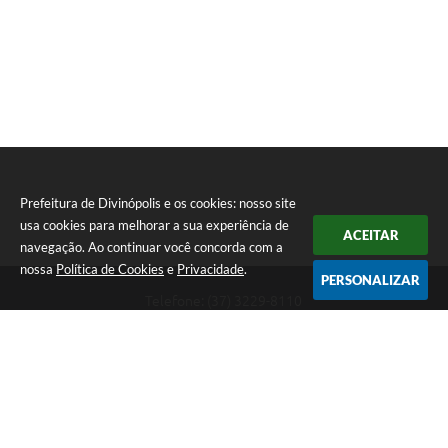
Prefeitura de Divinópolis e os cookies: nosso site
usa cookies para melhorar a sua experiência de
ACEITAR
navegação. Ao continuar você concorda com a
nossa
Política de Cookies
e
Privacidade
.
PERSONALIZAR
Telefone: (37) 3229-8110
Endereço: Avenida Paraná, 2.601 - São José | CEP: 35501-170
Atendimento Geral da Prefeitura - segunda a sexta, das 08:00 às 18:00
horas. Informações Gerais: (37) 3229-6500 (37)3229-6800 (37) 3229-
6528
Prefeitura de Divinópolis