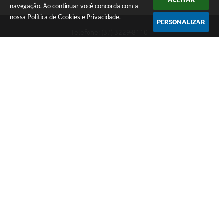
ACEITAR
navegação. Ao continuar você concorda com a
nossa
Política de Cookies
e
Privacidade
.
PERSONALIZAR
Telefone: (37) 3229-8110
Endereço: Avenida Paraná, 2.601 - São José | CEP: 35501-170
Atendimento Geral da Prefeitura - segunda a sexta, das 08:00 às 18:00
horas. Informações Gerais: (37) 3229-6500 (37)3229-6800 (37) 3229-
6528
Prefeitura de Divinópolis
Versão do Sistema:
3.5.3 - 19/06/2026
Portal atualizado em:
06/08/2026 08:18
Dados Abertos
Copyright Instar - 2006-2026. Todos os direitos reservados -
Instar Tecnologia