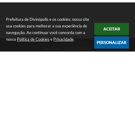
Prefeitura de Divinópolis e os cookies: nosso site
usa cookies para melhorar a sua experiência de
ACEITAR
navegação. Ao continuar você concorda com a
nossa
Política de Cookies
e
Privacidade
.
PERSONALIZAR
Telefone: (37) 3229-8110
Endereço: Avenida Paraná, 2.601 - São José | CEP: 35501-170
Atendimento Geral da Prefeitura - segunda a sexta, das 08:00 às 18:00
horas. Informações Gerais: (37) 3229-6500 (37)3229-6800 (37) 3229-
6528
Prefeitura de Divinópolis
Versão do Sistema:
3.5.3 - 19/06/2026
Portal atualizado em:
07/08/2026 17:41
Dados Abertos