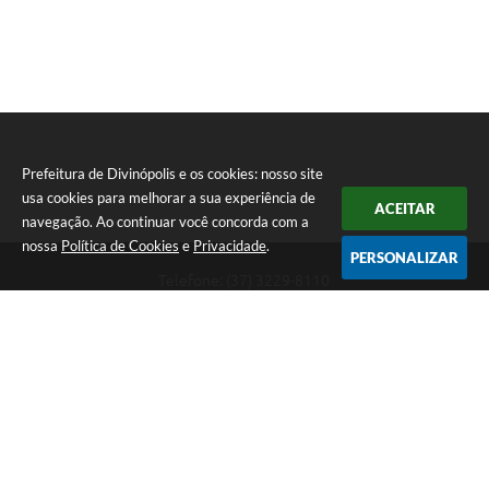
Prefeitura de Divinópolis e os cookies: nosso site
usa cookies para melhorar a sua experiência de
ACEITAR
navegação. Ao continuar você concorda com a
nossa
Política de Cookies
e
Privacidade
.
PERSONALIZAR
Telefone: (37) 3229-8110
Endereço: Avenida Paraná, 2.601 - São José | CEP: 35501-170
Atendimento Geral da Prefeitura - segunda a sexta, das 08:00 às 18:00
horas. Informações Gerais: (37) 3229-6500 (37)3229-6800 (37) 3229-
6528
Prefeitura de Divinópolis
Versão do Sistema:
3.5.3 - 19/06/2026