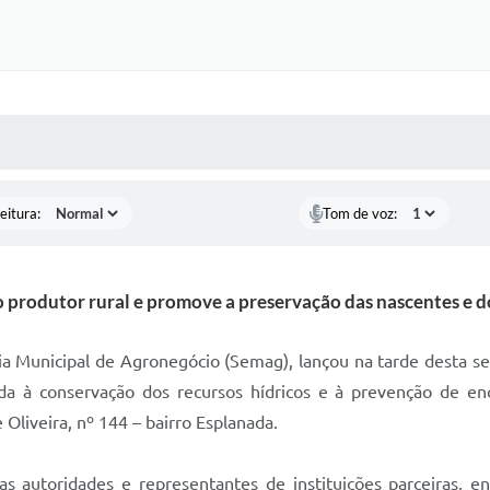
 MÍDIAS
RECEBA NOTÍCIAS
eitura:
Tom de voz:
 o produtor rural e promove a preservação das nascentes e d
ria Municipal de Agronegócio (Semag), lançou na tarde desta 
ada à conservação dos recursos hídricos e à prevenção de en
Oliveira, nº 144 – bairro Esplanada.
 autoridades e representantes de instituições parceiras, ent