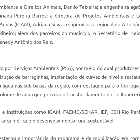
Ambiente e Direitos Animais, Danilo Teixeira; a engenheira ag
ana Pereira Barros; a diretora de Projetos Ambientais e E
uas (IGAM), Adriana Silva; a supervisora regional do Alto São 
ibeiro; além dos parceiros do município, o Secretário de Me
enedy Antônio dos Reis.
por Serviços Ambientais (PSA), por meio do qual produtores r
rução de barraginhas, implantação de curvas de nível e restaur
 água nas sub-bacias da região, com destaque para o Córrego 
olume de água que provoca o transbordamento do rio Itapeceri
tura e instituições como IGAM, FAEMG/SENAR, IEF, CBH Rio Par
ança hídrica e o desenvolvimento rural sustentável.
destacou a importância do programa e da mobilização em tor