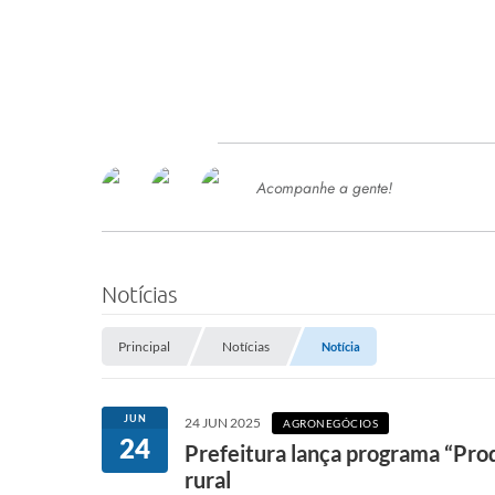
Acompanhe a gente!
Ace
SERVIÇOS
Com
Ter
PROCESSOS SELETIVO
Notícias
SEMED
Principal
Notícias
Notícia
Processo de Contratação -
SEMED 2026
PP
JUN
24 JUN 2025
AGRONEGÓCIOS
Concursos e Processos Seletivos
24
Esp
Prefeitura lança programa “Pro
rural