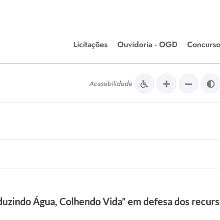
Licitações
Ouvidoria - OGD
Concurso
Editais de Licitações
lera Divinópolis
Acessibilidade
Meio Ambiente
Chamamentos Públicos
issão de Farmácia e
Agronegócios
apêutica - Semusa
LM Incentivo a Cultura
LEGISLAÇÃO
Matérias Legislativas
A/LOA/LDO
Normas Jurídicas
orte
duzindo Água, Colhendo Vida” em defesa dos recurso
Diário Oficial