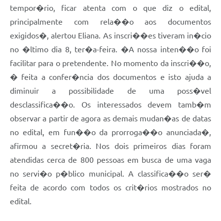
tempor�rio, ficar atenta com o que diz o edital,
principalmente com rela��o aos documentos
exigidos�, alertou Eliana. As inscri��es tiveram in�cio
no �ltimo dia 8, ter�a-feira. �A nossa inten��o foi
facilitar para o pretendente. No momento da inscri��o,
� feita a confer�ncia dos documentos e isto ajuda a
diminuir a possibilidade de uma poss�vel
desclassifica��o. Os interessados devem tamb�m
observar a partir de agora as demais mudan�as de datas
no edital, em fun��o da prorroga��o anunciada�,
afirmou a secret�ria. Nos dois primeiros dias foram
atendidas cerca de 800 pessoas em busca de uma vaga
no servi�o p�blico municipal. A classifica��o ser�
feita de acordo com todos os crit�rios mostrados no
edital.