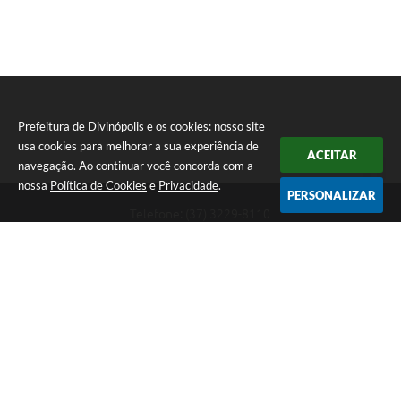
Prefeitura de Divinópolis e os cookies: nosso site
usa cookies para melhorar a sua experiência de
ACEITAR
navegação. Ao continuar você concorda com a
nossa
Política de Cookies
e
Privacidade
.
PERSONALIZAR
Telefone: (37) 3229-8110
Endereço: Avenida Paraná, 2.601 - São José | CEP: 35501-170
Atendimento Geral da Prefeitura - segunda a sexta, das 08:00 às 18:00
horas. Informações Gerais: (37) 3229-6500 (37)3229-6800 (37) 3229-
6528
Prefeitura de Divinópolis
Versão do Sistema:
3.5.3 - 19/06/2026
Portal atualizado em:
06/08/2026 17:14