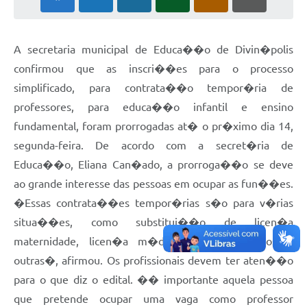
A secretaria municipal de Educa��o de Divin�polis
confirmou que as inscri��es para o processo
simplificado, para contrata��o tempor�ria de
professores, para educa��o infantil e ensino
fundamental, foram prorrogadas at� o pr�ximo dia 14,
segunda-feira. De acordo com a secret�ria de
Educa��o, Eliana Can�ado, a prorroga��o se deve
ao grande interesse das pessoas em ocupar as fun��es.
�Essas contrata��es tempor�rias s�o para v�rias
situa��es, como substitui��o de licen�a
maternidade, licen�a m�dica, f�rias pr�mios e
outras�, afirmou. Os profissionais devem ter aten��o
para o que diz o edital. �� importante aquela pessoa
que pretende ocupar uma vaga como professor