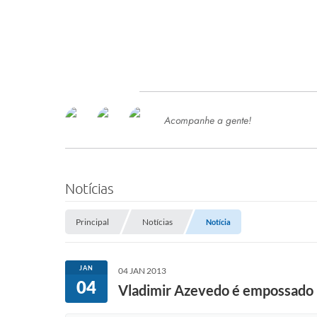
Acompanhe a gente!
Ace
SERVIÇOS
Com
Ter
PROCESSOS SELETIVO
Notícias
SEMED
Principal
Notícias
Notícia
Processo de Contratação -
SEMED 2026
PP
JAN
04 JAN 2013
Concursos e Processos Seletivos
04
Esp
Vladimir Azevedo é empossado p