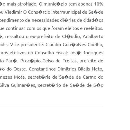
a�o mais atrofiado. O munic�pio tem apenas 10%
ou Vladimir O Cons�rcio Intermunicipal de Sa�de
 atendimento de necessidades di�rias de cidad�os
 continuar com os que foram eleitos e reeleitos.
, ressaltou o ex-prefeito de Cl�udio, Adalberto
olis. Vice-presidente: Claudio Gon�alves Coelho,
bros efetivos do Conselho Fiscal: Jos� Rodrigues
o Par�. Proc�pio Celso de Freitas, prefeito de
 do Oeste. Constantinos Dimitrios Bilalis Neto,
Menezes Mota, secret�ria de Sa�de de Carmo do
e Silva Guimar�es, secret�rio de Sa�de de S�o