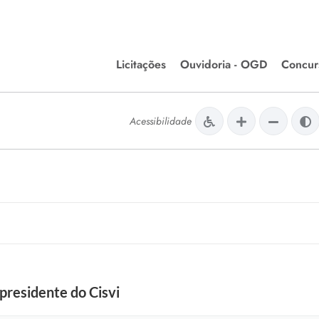
Licitações
Ouvidoria - OGD
Concur
Editais de Licitações
Concurso
lera Divinópolis
Acessibilidade
Meio Ambiente
Chamamentos Públicos
Processos
issão de Farmácia e
Agronegócios
Simplific
apêutica - Semusa
LM Incentivo a Cultura
Processos
LEGISLAÇÃO
Simplifi
Matérias Legislativas
A/LOA/LDO
Normas Jurídicas
orte
residente do Cisvi
Diário Oficial