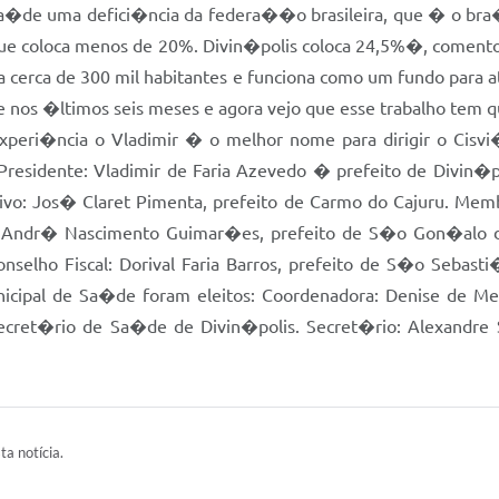
 sa�de uma defici�ncia da federa��o brasileira, que � o br
ue coloca menos de 20%. Divin�polis coloca 24,5%�, coment
a cerca de 300 mil habitantes e funciona como um fundo para
nos �ltimos seis meses e agora vejo que esse trabalho tem que
experi�ncia o Vladimir � o melhor nome para dirigir o Cisvi�
Presidente: Vladimir de Faria Azevedo � prefeito de Divin�p
tivo: Jos� Claret Pimenta, prefeito de Carmo do Cajuru. Mem
io Andr� Nascimento Guimar�es, prefeito de S�o Gon�alo d
ho Fiscal: Dorival Faria Barros, prefeito de S�o Sebasti�o
unicipal de Sa�de foram eleitos: Coordenadora: Denise de 
 secret�rio de Sa�de de Divin�polis. Secret�rio: Alexandr
ta notícia.