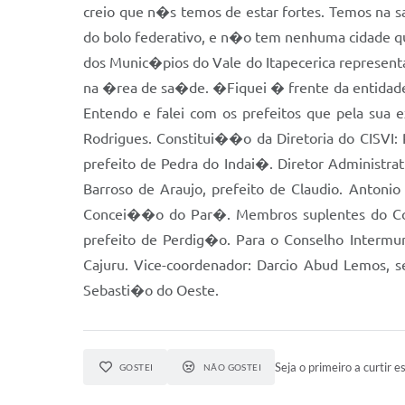
creio que n�s temos de estar fortes. Temos na
do bolo federativo, e n�o tem nenhuma cidade q
dos Munic�pios do Vale do Itapecerica represent
na �rea de sa�de. �Fiquei � frente da entidade 
Entendo e falei com os prefeitos que pela sua 
Rodrigues. Constitui��o da Diretoria do CISVI: 
prefeito de Pedra do Indai�. Diretor Administra
Barroso de Araujo, prefeito de Claudio. Anton
Concei��o do Par�. Membros suplentes do Consel
prefeito de Perdig�o. Para o Conselho Interm
Cajuru. Vice-coordenador: Darcio Abud Lemos,
Sebasti�o do Oeste.
Seja o primeiro a curtir es
GOSTEI
NÃO GOSTEI