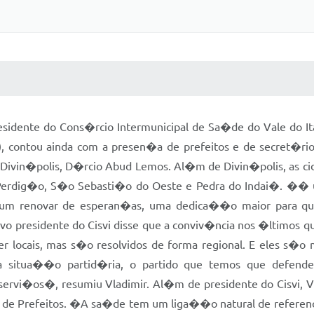
 MÍDIAS
RECEBA NOTÍCIAS
esidente do Cons�rcio Intermunicipal de Sa�de do Vale do Ita
3), contou ainda com a presen�a de prefeitos e de secret�r
 Divin�polis, D�rcio Abud Lemos. Al�m de Divin�polis, as 
rdig�o, S�o Sebasti�o do Oeste e Pedra do Indai�. �� uma 
m renovar de esperan�as, uma dedica��o maior para que a
vo presidente do Cisvi disse que a conviv�ncia nos �ltimos 
locais, mas s�o resolvidos de forma regional. E eles s�o 
 situa��o partid�ria, o partido que temos que defend
servi�os�, resumiu Vladimir. Al�m de presidente do Cisvi, 
nal de Prefeitos. �A sa�de tem um liga��o natural de referen