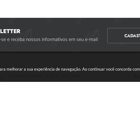
LETTER
CADAS
-se e receba nossos informativos em seu e-mail
s para melhorar a sua experiência de navegação. Ao continuar você concorda co
Avenida Paraná, 2.601 - São José
Ac
CEP: 35501-170
Atendimento Geral da Prefeitura - segunda a sexta,
das 08:00 às 18:00 horas. Informações Gerais: (37)
3229-6500 (37)3229-6800 (37) 3229-6528
(37) 3229-8110
ouvidoria@divinopolis.mg.gov.br