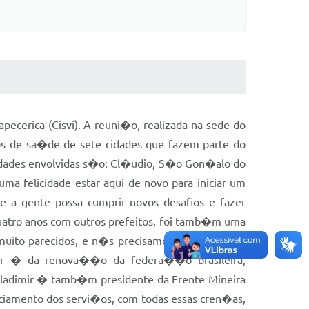
pecerica (Cisvi). A reuni�o, realizada na sede do
ios de sa�de de sete cidades que fazem parte do
cidades envolvidas s�o: Cl�udio, S�o Gon�alo do
felicidade estar aqui de novo para iniciar um
 gente possa cumprir novos desafios e fazer
quatro anos com outros prefeitos, foi tamb�m uma
muito parecidos, e n�s precisamos nos refor�ar,
er � da renova��o da federa��o brasileira,
Vladimir � tamb�m presidente da Frente Mineira
ciamento dos servi�os, com todas essas cren�as,