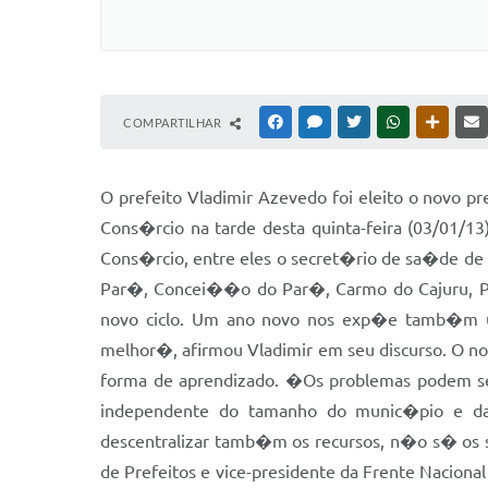
COMPARTILHAR
FACEBOOK
MESSENGER
TWITTER
WHATSAPP
OUTRAS
O prefeito Vladimir Azevedo foi eleito o novo pr
Cons�rcio na tarde desta quinta-feira (03/01/1
Cons�rcio, entre eles o secret�rio de sa�de de
Par�, Concei��o do Par�, Carmo do Cajuru, Pe
novo ciclo. Um ano novo nos exp�e tamb�m u
melhor�, afirmou Vladimir em seu discurso. O no
forma de aprendizado. �Os problemas podem ser 
independente do tamanho do munic�pio e da
descentralizar tamb�m os recursos, n�o s� os 
de Prefeitos e vice-presidente da Frente Nacio