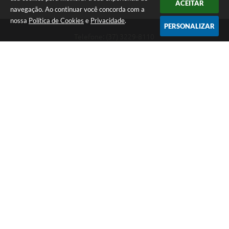
ACEITAR
navegação. Ao continuar você concorda com a
nossa
Política de Cookies
e
Privacidade
.
PERSONALIZAR
Telefone: (37) 3229-8110
Endereço: Avenida Paraná, 2.601 - São José | CEP: 35501-170
Atendimento Geral da Prefeitura - segunda a sexta, das 08:00 às 18:00
horas. Informações Gerais: (37) 3229-6500 (37)3229-6800 (37) 3229-
6528
Prefeitura de Divinópolis
Versão do Sistema:
3.5.3 - 19/06/2026
Portal atualizado em:
06/08/2026 17:14
Dados Abertos
Copyright Instar - 2006-2026. Todos os direitos reservados -
Instar Tecnologia