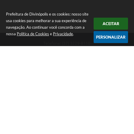
Prefeitura de Divinópolis e os cookies: nosso site
usa cookies para melhorar a sua experiência de
ACEITAR
navegação. Ao continuar você concorda com a
nossa
Política de Cookies
e
Privacidade
.
PERSONALIZAR
Telefone: (37) 3229-8110
Endereço: Avenida Paraná, 2.601 - São José | CEP: 35501-170
Atendimento Geral da Prefeitura - segunda a sexta, das 08:00 às 18:00
horas. Informações Gerais: (37) 3229-6500 (37)3229-6800 (37) 3229-
6528
Prefeitura de Divinópolis
Versão do Sistema:
3.5.3 - 19/06/2026
Portal atualizado em:
07/08/2026 17:41
Dados Abertos