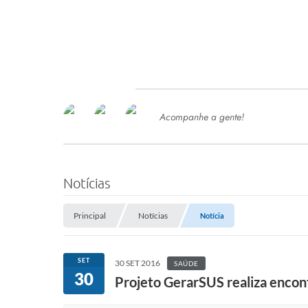
Acompanhe a gente!
Ace
SERVIÇOS
Com
Ter
PROCESSOS SELETIVO
Notícias
SEMED
Principal
Notícias
Notícia
Processo de Contratação -
SEMED 2026
PP
SET
30 SET 2016
SAÚDE
Concursos e Processos Seletivos
30
Esp
Projeto GerarSUS realiza encon