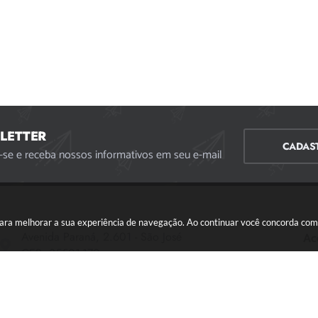
LETTER
CADAS
-se e receba nossos informativos em seu e-mail
s para melhorar a sua experiência de navegação. Ao continuar você concorda co
Avenida Paraná, 2.601 - São José
Ac
CEP: 35501-170
Atendimento Geral da Prefeitura - segunda a sexta,
das 08:00 às 18:00 horas. Informações Gerais: (37)
3229-6500 (37)3229-6800 (37) 3229-6528