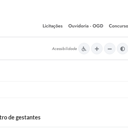
Licitações
Ouvidoria - OGD
Concurso
Editais de Licitações
lera Divinópolis
Acessibilidade
Meio Ambiente
Chamamentos Públicos
issão de Farmácia e
Agronegócios
apêutica - Semusa
LM Incentivo a Cultura
LEGISLAÇÃO
Matérias Legislativas
A/LOA/LDO
Normas Jurídicas
orte
tro de gestantes
Diário Oficial