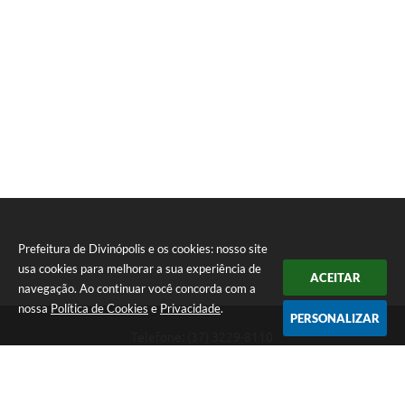
Prefeitura de Divinópolis e os cookies: nosso site
usa cookies para melhorar a sua experiência de
ACEITAR
navegação. Ao continuar você concorda com a
nossa
Política de Cookies
e
Privacidade
.
PERSONALIZAR
Telefone: (37) 3229-8110
Endereço: Avenida Paraná, 2.601 - São José | CEP: 35501-170
Atendimento Geral da Prefeitura - segunda a sexta, das 08:00 às 18:00
horas. Informações Gerais: (37) 3229-6500 (37)3229-6800 (37) 3229-
6528