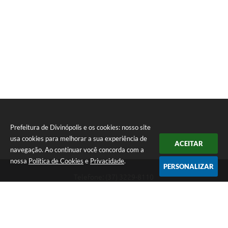
Prefeitura de Divinópolis e os cookies: nosso site
usa cookies para melhorar a sua experiência de
ACEITAR
navegação. Ao continuar você concorda com a
nossa
Política de Cookies
e
Privacidade
.
PERSONALIZAR
Telefone: (37) 3229-8110
Endereço: Avenida Paraná, 2.601 - São José | CEP: 35501-170
Atendimento Geral da Prefeitura - segunda a sexta, das 08:00 às 18:00
horas. Informações Gerais: (37) 3229-6500 (37)3229-6800 (37) 3229-
6528
Prefeitura de Divinópolis