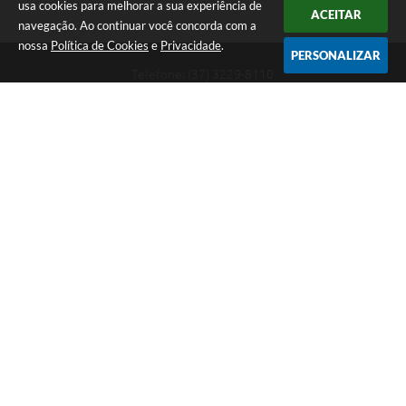
usa cookies para melhorar a sua experiência de
ACEITAR
navegação. Ao continuar você concorda com a
nossa
Política de Cookies
e
Privacidade
.
PERSONALIZAR
Telefone: (37) 3229-8110
Endereço: Avenida Paraná, 2.601 - São José | CEP: 35501-170
Atendimento Geral da Prefeitura - segunda a sexta, das 08:00 às 18:00
horas. Informações Gerais: (37) 3229-6500 (37)3229-6800 (37) 3229-
6528
Prefeitura de Divinópolis
Versão do Sistema:
3.5.3 - 19/06/2026
Portal atualizado em:
07/08/2026 17:41
Dados Abertos
Copyright Instar - 2006-2026. Todos os direitos reservados -
Instar Tecnologia