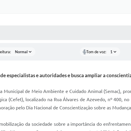
 MÍDIAS
RECEBA NOTÍCIAS
eitura:
Tom de voz:
de especialistas e autoridades e busca ampliar a conscient
ria Municipal de Meio Ambiente e Cuidado Animal (Semac), pro
ica (Cefet), localizado na Rua Álvares de Azevedo, nº 400, no 
moração pelo Dia Nacional de Conscientização sobre as Mudanças
a mobilização da sociedade sobre a importância do enfrentame