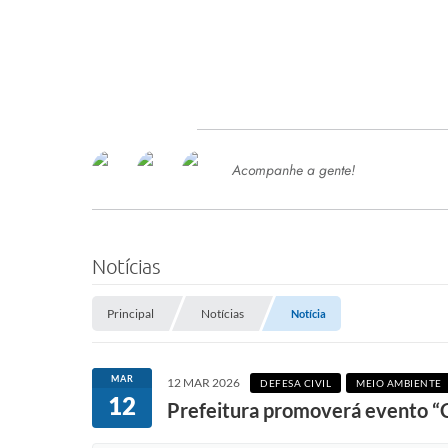
Acompanhe a gente!
Ace
SERVIÇOS
Com
Ter
PROCESSOS SELETIVO
Notícias
SEMED
Principal
Notícias
Notícia
Processo de Contratação -
SEMED 2026
PP
MAR
12 MAR 2026
DEFESA CIVIL
MEIO AMBIENTE
Concursos e Processos Seletivos
12
Esp
Prefeitura promoverá evento “C