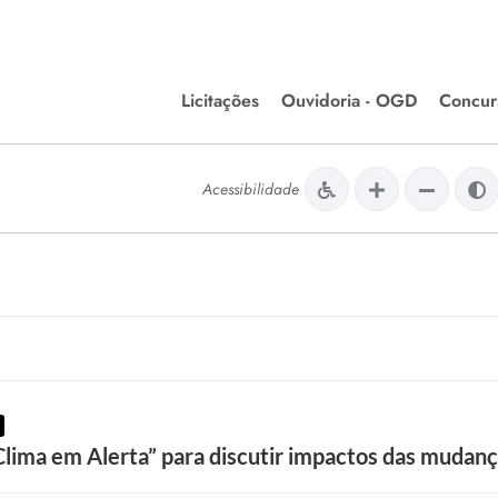
Licitações
Ouvidoria - OGD
Concur
Editais de Licitações
Concurso
lera Divinópolis
Acessibilidade
Meio Ambiente
Chamamentos Públicos
Processos
issão de Farmácia e
Agronegócios
Simplific
apêutica - Semusa
LM Incentivo a Cultura
Processos
LEGISLAÇÃO
Simplifi
Matérias Legislativas
A/LOA/LDO
Normas Jurídicas
orte
lima em Alerta” para discutir impactos das mudanç
Diário Oficial