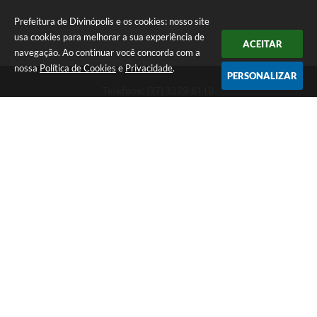
Prefeitura de Divinópolis e os cookies: nosso site
usa cookies para melhorar a sua experiência de
ACEITAR
navegação. Ao continuar você concorda com a
nossa
Política de Cookies
e
Privacidade
.
PERSONALIZAR
Telefone: (37) 3229-8110
Endereço: Avenida Paraná, 2.601 - São José | CEP: 35501-170
Atendimento Geral da Prefeitura - segunda a sexta, das 08:00 às 18:00
horas. Informações Gerais: (37) 3229-6500 (37)3229-6800 (37) 3229-
6528
Prefeitura de Divinópolis
Versão do Sistema:
3.5.3 - 19/06/2026
Portal atualizado em:
06/08/2026 17:14
Dados Abertos