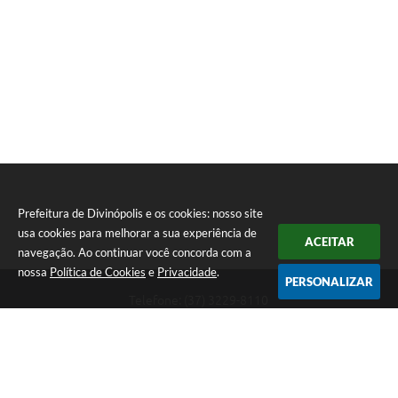
Prefeitura de Divinópolis e os cookies: nosso site
usa cookies para melhorar a sua experiência de
ACEITAR
navegação. Ao continuar você concorda com a
nossa
Política de Cookies
e
Privacidade
.
PERSONALIZAR
Telefone: (37) 3229-8110
Endereço: Avenida Paraná, 2.601 - São José | CEP: 35501-170
Atendimento Geral da Prefeitura - segunda a sexta, das 08:00 às 18:00
horas. Informações Gerais: (37) 3229-6500 (37)3229-6800 (37) 3229-
6528
Prefeitura de Divinópolis