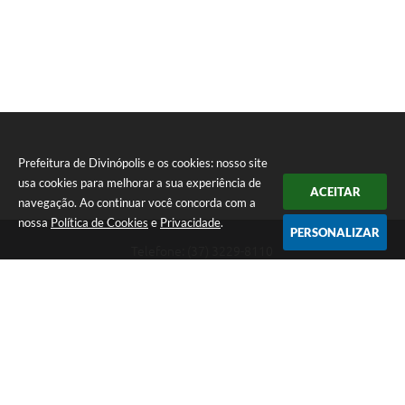
Prefeitura de Divinópolis e os cookies: nosso site
usa cookies para melhorar a sua experiência de
ACEITAR
navegação. Ao continuar você concorda com a
nossa
Política de Cookies
e
Privacidade
.
PERSONALIZAR
Telefone: (37) 3229-8110
Endereço: Avenida Paraná, 2.601 - São José | CEP: 35501-170
Atendimento Geral da Prefeitura - segunda a sexta, das 08:00 às 18:00
horas. Informações Gerais: (37) 3229-6500 (37)3229-6800 (37) 3229-
6528
Prefeitura de Divinópolis
Versão do Sistema:
3.5.3 - 19/06/2026