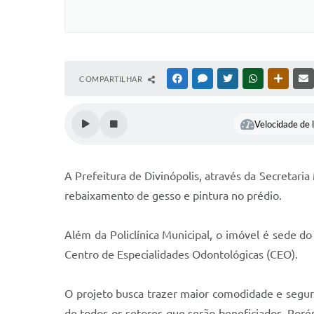
COMPARTILHAR
FACEBOOK
MESSENGER
TWITTER
WHATSAPP
OUTRAS
Velocidade de l
A Prefeitura de Divinópolis, através da Secretaria
rebaixamento de gesso e pintura no prédio.
Além da Policlínica Municipal, o imóvel é sede d
Centro de Especialidades Odontológicas (CEO).
O projeto busca trazer maior comodidade e segur
de todos os setores que serão beneficiados. Porém