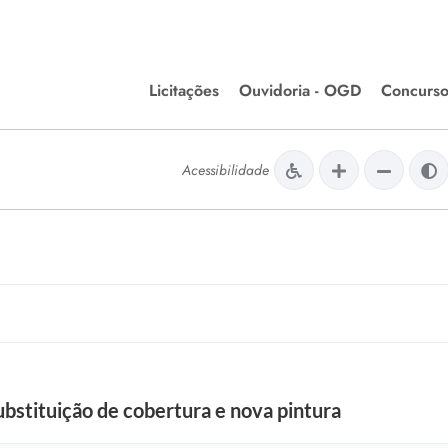
Licitações
Ouvidoria - OGD
Concurso
Editais de Licitações
lera Divinópolis
Acessibilidade
Meio Ambiente
Chamamentos Públicos
issão de Farmácia e
Agronegócios
apêutica - Semusa
LM Incentivo a Cultura
LEGISLAÇÃO
Matérias Legislativas
A/LOA/LDO
Normas Jurídicas
orte
ubstituição de cobertura e nova pintura
Diário Oficial