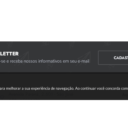
LETTER
CADAS
-se e receba nossos informativos em seu e-mail
s para melhorar a sua experiência de navegação. Ao continuar você concorda co
Avenida Paraná, 2.601 - São José
Ac
CEP: 35501-170
Atendimento Geral da Prefeitura - segunda a sexta,
das 08:00 às 18:00 horas. Informações Gerais: (37)
3229-6500 (37)3229-6800 (37) 3229-6528