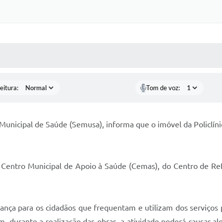
 MÍDIAS
RECEBA NOTÍCIAS
eitura:
Tom de voz:
 Municipal de Saúde (Semusa), informa que o imóvel da Policlíni
o Centro Municipal de Apoio à Saúde (Cemas), do Centro de Ref
ança para os cidadãos que frequentam e utilizam dos serviços 
, durante a realização das obras, a atividade poderá causar a