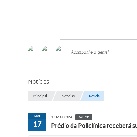
Acompanhe a gente!
Ace
SERVIÇOS
Com
Ter
PROCESSOS SELETIVO
Notícias
SEMED
Principal
Notícias
Notícia
Processo de Contratação -
SEMED 2026
PP
MAI
17 MAI 2024
SAÚDE
Concursos e Processos Seletivos
17
Esp
Prédio da Policlínica receberá s