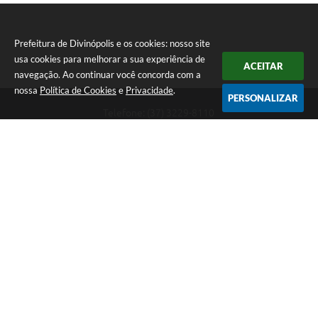
Prefeitura de Divinópolis e os cookies: nosso site
usa cookies para melhorar a sua experiência de
ACEITAR
navegação. Ao continuar você concorda com a
nossa
Política de Cookies
e
Privacidade
.
PERSONALIZAR
Telefone: (37) 3229-8110
Endereço: Avenida Paraná, 2.601 - São José | CEP: 35501-170
Atendimento Geral da Prefeitura - segunda a sexta, das 08:00 às 18:00
horas. Informações Gerais: (37) 3229-6500 (37)3229-6800 (37) 3229-
6528
Prefeitura de Divinópolis
Versão do Sistema:
3.5.3 - 19/06/2026
Portal atualizado em:
07/08/2026 17:41
Dados Abertos