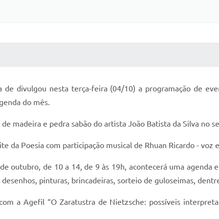
 MÍDIAS
RECEBA NOTÍCIAS
a de divulgou nesta terça-feira (04/10) a programação de eve
 agenda do mês.
de madeira e pedra sabão do artista João Batista da Silva no se
ite da Poesia com participação musical de Rhuan Ricardo - voz e
de outubro, de 10 a 14, de 9 às 19h, acontecerá uma agenda esp
 desenhos, pinturas, brincadeiras, sorteio de guloseimas, dentr
a com a Agefil “O Zaratustra de Nietzsche: possíveis interpr