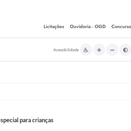
Licitações
Ouvidoria - OGD
Concurso
Editais de Licitações
lera Divinópolis
Acessibilidade
Meio Ambiente
Chamamentos Públicos
issão de Farmácia e
Agronegócios
apêutica - Semusa
LM Incentivo a Cultura
LEGISLAÇÃO
Matérias Legislativas
A/LOA/LDO
Normas Jurídicas
orte
special para crianças
Diário Oficial