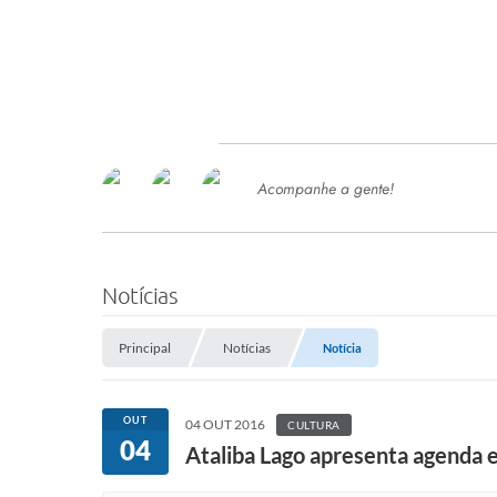
Acompanhe a gente!
Ace
SERVIÇOS
Com
Ter
PROCESSOS SELETIVO
Notícias
SEMED
Principal
Notícias
Notícia
Processo de Contratação -
SEMED 2026
PP
OUT
04 OUT 2016
CULTURA
Concursos e Processos Seletivos
04
Esp
Ataliba Lago apresenta agenda e