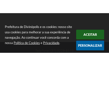
Prefeitura de Divinópolis e os cookies: nosso site
usa cookies para melhorar a sua experiência de
ACEITAR
navegação. Ao continuar você concorda com a
nossa
Política de Cookies
e
Privacidade
.
PERSONALIZAR
Telefone: (37) 3229-8110
Endereço: Avenida Paraná, 2.601 - São José | CEP: 35501-170
Atendimento Geral da Prefeitura - segunda a sexta, das 08:00 às 18:00
horas. Informações Gerais: (37) 3229-6500 (37)3229-6800 (37) 3229-
6528
Prefeitura de Divinópolis
Versão do Sistema:
3.5.3 - 19/06/2026
Portal atualizado em:
07/08/2026 17:41