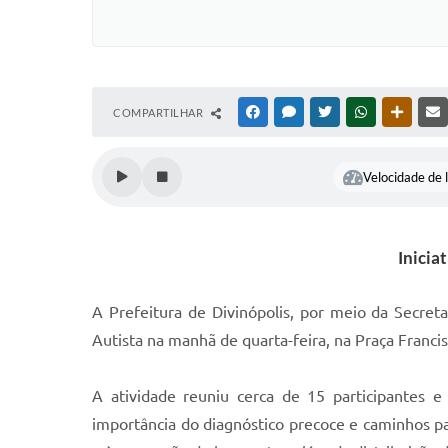
COMPARTILHAR
FACEBOOK
MESSENGER
TWITTER
WHATSAPP
OUTRAS
Velocidade de l
Inicia
A Prefeitura de Divinópolis, por meio da Secret
Autista na manhã de quarta-feira, na Praça Franci
A atividade reuniu cerca de 15 participantes e
importância do diagnóstico precoce e caminhos pa