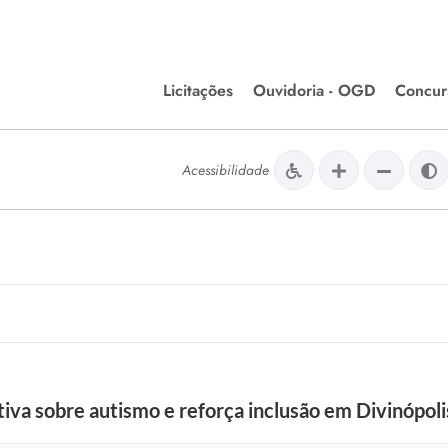
Licitações
Ouvidoria - OGD
Concur
Editais de Licitações
Concurso
lera Divinópolis
Acessibilidade
Meio Ambiente
Chamamentos Públicos
Processos
issão de Farmácia e
Agronegócios
Simplific
apêutica - Semusa
LM Incentivo a Cultura
Processos
LEGISLAÇÃO
Simplifi
Matérias Legislativas
A/LOA/LDO
Normas Jurídicas
orte
iva sobre autismo e reforça inclusão em Divinópoli
Diário Oficial