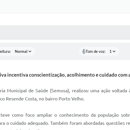
 MÍDIAS
RECEBA NOTÍCIAS
eitura:
Tom de voz:
tiva incentiva conscientização, acolhimento e cuidado com 
aria Municipal de Saúde (Semusa), realizou uma ação voltada 
sco Resende Costa, no bairro Porto Velho.
 teve como foco ampliar o conhecimento da população sobre
ra o cuidado adequado. Também foram abordadas questões relac