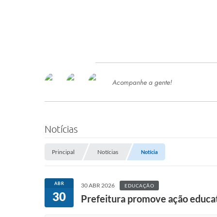
Acompanhe a gente!
Ace
SERVIÇOS
Com
Ter
PROCESSOS SELETIVO
Notícias
SEMED
Principal
Notícias
Notícia
Processo de Contratação -
SEMED 2026
PP
ABR
30 ABR 2026
EDUCAÇÃO
Concursos e Processos Seletivos
30
Esp
Prefeitura promove ação educat