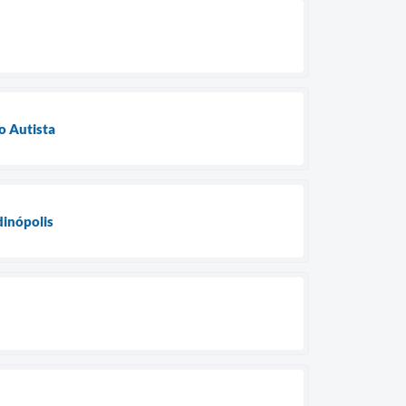
o Autista
dinópolis