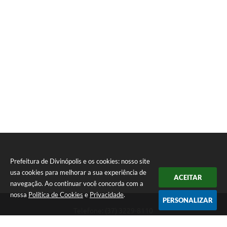
Prefeitura de Divinópolis e os cookies: nosso site
usa cookies para melhorar a sua experiência de
ACEITAR
navegação. Ao continuar você concorda com a
nossa
Política de Cookies
e
Privacidade
.
PERSONALIZAR
Telefone: (37) 3229-8110
Endereço: Avenida Paraná, 2.601 - São José | CEP: 35501-170