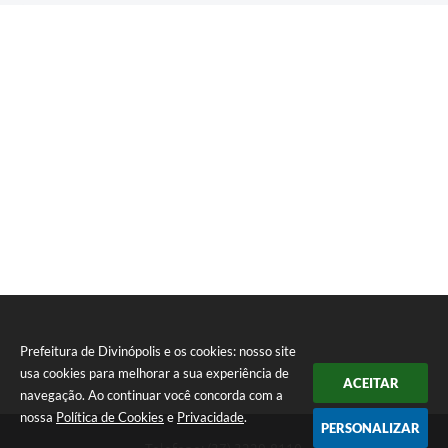
Prefeitura de Divinópolis e os cookies: nosso site
usa cookies para melhorar a sua experiência de
ACEITAR
navegação. Ao continuar você concorda com a
nossa
Política de Cookies
e
Privacidade
.
PERSONALIZAR