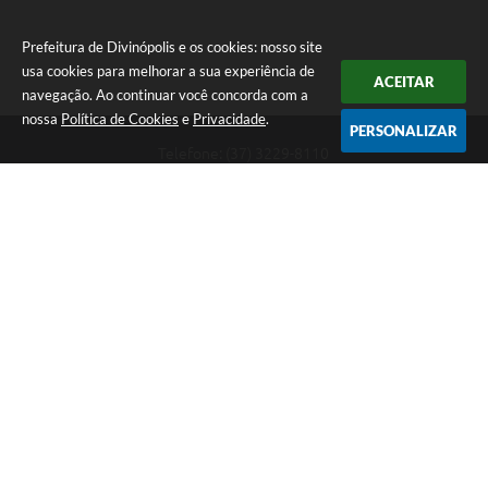
Prefeitura de Divinópolis e os cookies: nosso site
usa cookies para melhorar a sua experiência de
ACEITAR
navegação. Ao continuar você concorda com a
nossa
Política de Cookies
e
Privacidade
.
PERSONALIZAR
Telefone: (37) 3229-8110
Endereço: Avenida Paraná, 2.601 - São José | CEP: 35501-170
Atendimento Geral da Prefeitura - segunda a sexta, das 08:00 às 18:00
horas. Informações Gerais: (37) 3229-6500 (37)3229-6800 (37) 3229-
6528
Prefeitura de Divinópolis
Versão do Sistema:
3.5.3 - 19/06/2026
Portal atualizado em:
07/08/2026 15:04
Dados Abertos