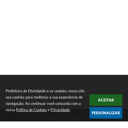
Prefeitura de Divinópolis e os cookies: nosso site
usa cookies para melhorar a sua experiência de
ACEITAR
navegação. Ao continuar você concorda com a
nossa
Política de Cookies
e
Privacidade
.
PERSONALIZAR
Telefone: (37) 3229-8110
Endereço: Avenida Paraná, 2.601 - São José | CEP: 35501-170