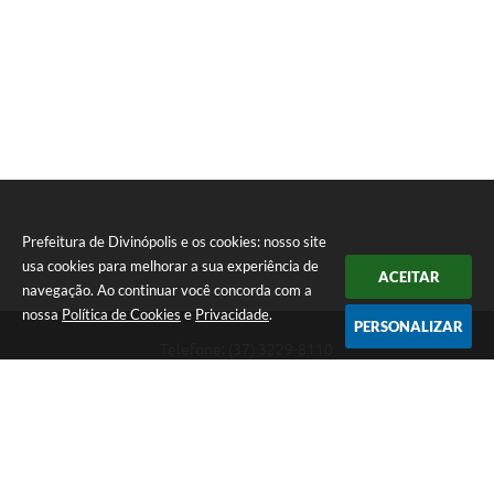
Prefeitura de Divinópolis e os cookies: nosso site
usa cookies para melhorar a sua experiência de
ACEITAR
navegação. Ao continuar você concorda com a
nossa
Política de Cookies
e
Privacidade
.
PERSONALIZAR
Telefone: (37) 3229-8110
Endereço: Avenida Paraná, 2.601 - São José | CEP: 35501-170
Atendimento Geral da Prefeitura - segunda a sexta, das 08:00 às 18:00
horas. Informações Gerais: (37) 3229-6500 (37)3229-6800 (37) 3229-
6528
Prefeitura de Divinópolis