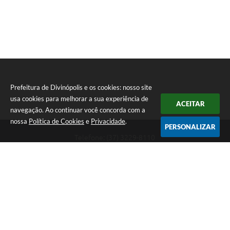
Prefeitura de Divinópolis e os cookies: nosso site
usa cookies para melhorar a sua experiência de
ACEITAR
navegação. Ao continuar você concorda com a
nossa
Política de Cookies
e
Privacidade
.
PERSONALIZAR
Telefone: (37) 3229-8110
Endereço: Avenida Paraná, 2.601 - São José | CEP: 35501-170
Atendimento Geral da Prefeitura - segunda a sexta, das 08:00 às 18:00
horas. Informações Gerais: (37) 3229-6500 (37)3229-6800 (37) 3229-
6528
Prefeitura de Divinópolis
Versão do Sistema:
3.5.3 - 19/06/2026