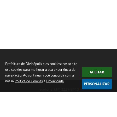
Prefeitura de Divinópolis e os cookies: nosso site
usa cookies para melhorar a sua experiência de
ACEITAR
navegação. Ao continuar você concorda com a
nossa
Política de Cookies
e
Privacidade
.
PERSONALIZAR
Telefone: (37) 3229-8110
Endereço: Avenida Paraná, 2.601 - São José | CEP: 35501-170
Atendimento Geral da Prefeitura - segunda a sexta, das 08:00 às 18:00
horas. Informações Gerais: (37) 3229-6500 (37)3229-6800 (37) 3229-
6528
Prefeitura de Divinópolis