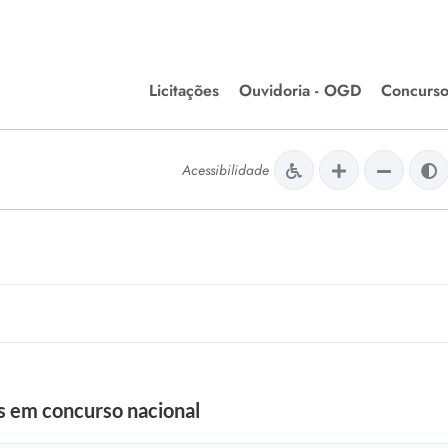
Licitações
Ouvidoria - OGD
Concurso
Editais de Licitações
lera Divinópolis
Acessibilidade
Meio Ambiente
Chamamentos Públicos
issão de Farmácia e
Agronegócios
apêutica - Semusa
LM Incentivo a Cultura
LEGISLAÇÃO
Matérias Legislativas
A/LOA/LDO
Normas Jurídicas
orte
s em concurso nacional
Diário Oficial