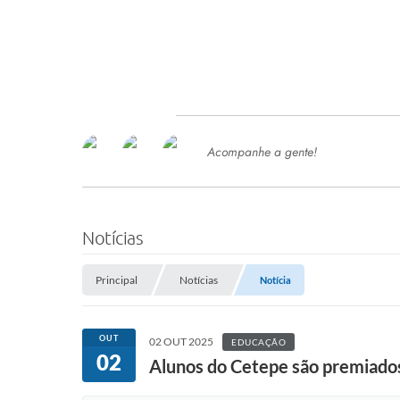
Acompanhe a gente!
Ace
SERVIÇOS
Com
Ter
PROCESSOS SELETIVO
Notícias
SEMED
Principal
Notícias
Notícia
Processo de Contratação -
SEMED 2026
PP
OUT
02 OUT 2025
EDUCAÇÃO
Concursos e Processos Seletivos
02
Esp
Alunos do Cetepe são premiado