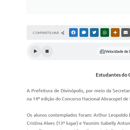
COMPARTILHAR
FACEBOOK
MESSENGER
TWITTER
WHATSAPP
OUTRAS
Velocidade de l
Estudantes do C
A Prefeitura de Divinópolis, por meio da Secret
na 14ª edição do Concurso Nacional Abracopel de
Os alunos contemplados foram: Arthur Leopoldo Ben
Cristina Alves (13º lugar) e Yasmim Isabelly Antu