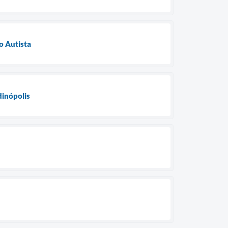
o Autista
dinópolis