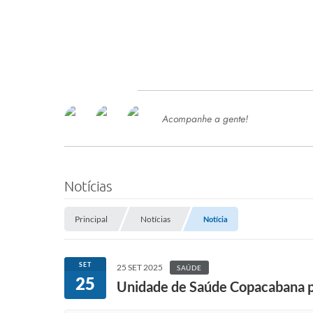
Acompanhe a gente!
Ace
SERVIÇOS
Com
Ter
PROCESSOS SELETIVO
Notícias
SEMED
Principal
Notícias
Notícia
Processo de Contratação -
SEMED 2026
PP
SET
25 SET 2025
SAÚDE
Concursos e Processos Seletivos
25
Esp
Unidade de Saúde Copacabana p