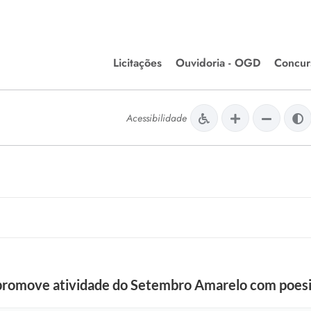
Licitações
Ouvidoria - OGD
Concur
Editais de Licitações
Concurso
lera Divinópolis
Acessibilidade
Meio Ambiente
Chamamentos Públicos
Processos
issão de Farmácia e
Agronegócios
Simplific
apêutica - Semusa
LM Incentivo a Cultura
Processos
LEGISLAÇÃO
Simplifi
Matérias Legislativas
A/LOA/LDO
Normas Jurídicas
orte
romove atividade do Setembro Amarelo com poesia
Diário Oficial