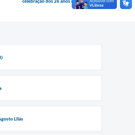
celebração dos 26 anos da ACASP
8)
a
gosto Lilás