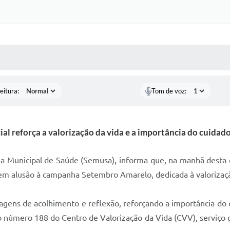
 MÍDIAS
RECEBA NOTÍCIAS
eitura:
Tom de voz:
ial reforça a valorização da vida e a importância do cuida
ria Municipal de Saúde (Semusa), informa que, na manhã desta q
em alusão à campanha Setembro Amarelo, dedicada à valorização
agens de acolhimento e reflexão, reforçando a importância do
úmero 188 do Centro de Valorização da Vida (CVV), serviço gra