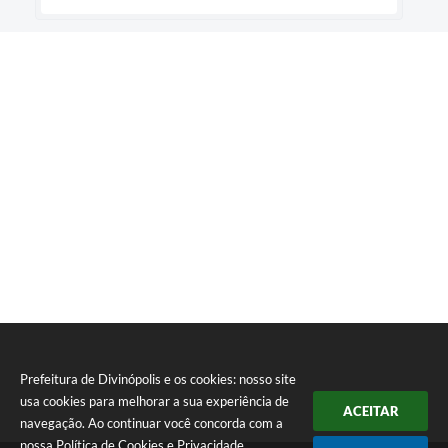
Prefeitura de Divinópolis e os cookies: nosso site
usa cookies para melhorar a sua experiência de
ACEITAR
navegação. Ao continuar você concorda com a
nossa
Política de Cookies
e
Privacidade
.